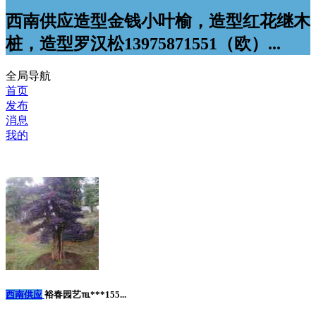
西南供应造型金钱小叶榆，造型红花继木
桩，造型罗汉松13975871551（欧）...
全局导航
首页
发布
消息
我的
西南供应
裕春园艺℡***155...