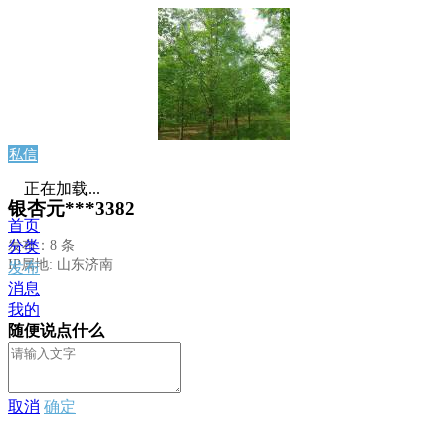
私信
正在加载...
银杏元***3382
首页
发布：8 条
分类
IP属地: 山东济南
发布
消息
我的
随便说点什么
取消
确定