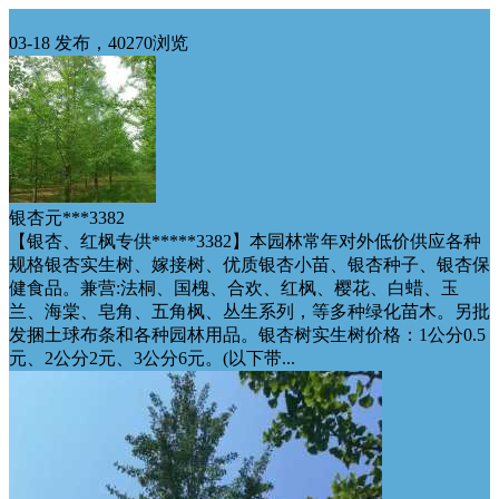
华中供应
03-18 发布，40270浏览
银杏元***3382
【银杏、红枫专供*****3382】本园林常年对外低价供应各种
规格银杏实生树、嫁接树、优质银杏小苗、银杏种子、银杏保
健食品。兼营:法桐、国槐、合欢、红枫、樱花、白蜡、玉
兰、海棠、皂角、五角枫、丛生系列，等多种绿化苗木。另批
发捆土球布条和各种园林用品。银杏树实生树价格：1公分0.5
元、2公分2元、3公分6元。(以下带...