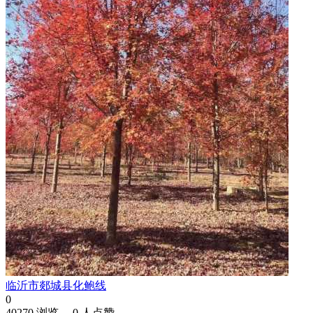
临沂市郯城县化鲍线
0
40270 浏览、 0 人点赞