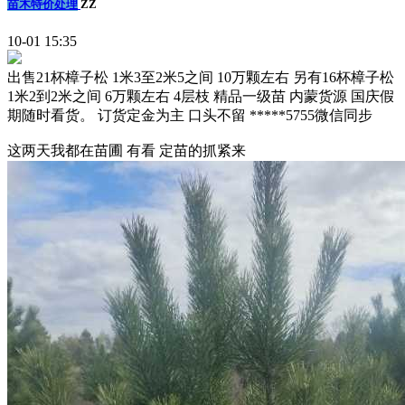
苗木特价处理
ZZ
10-01 15:35
出售21杯樟子松 1米3至2米5之间 10万颗左右 另有16杯樟子松
1米2到2米之间 6万颗左右 4层枝 精品一级苗 内蒙货源 国庆假
期随时看货。 订货定金为主 口头不留 *****5755微信同步
这两天我都在苗圃 有看 定苗的抓紧来