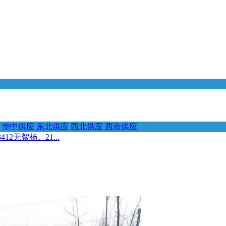
华中供应
东北供应
西北供应
西南供应
12无絮杨。21...