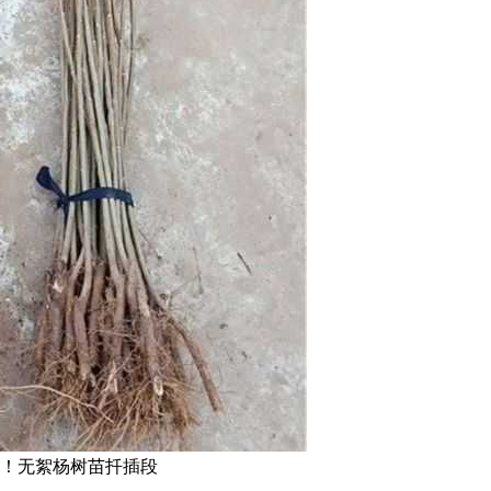
意杨！无絮杨树苗扦插段