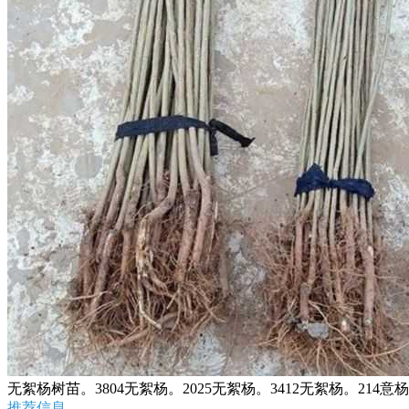
无絮杨树苗。3804无絮杨。2025无絮杨。3412无絮杨。214
推荐信息