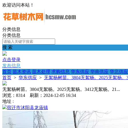
欢迎访问本站！
分类信息
分类信息
搜 索
点击登录
发布信息
首页
苗木资讯
苗木处理
求购信息
华东供应
华南供应
华北供应
首页
>
华东供应
>
无絮杨树苗。3804无絮杨。2025无絮杨。34
无絮杨树苗。3804无絮杨。2025无絮杨。3412无絮杨。21...
浏览：8314 刷新：2024-12-05 16:34
地址 :
宿迁市沭阳县龙庙镇