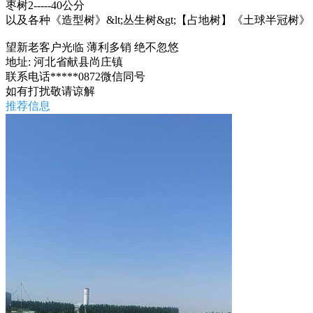
枣树2-----40公分
以及各种《造型树》&lt;丛生树&gt;【占地树】《土球半冠树》
望新老客户光临 薄利多销 绝不忽悠
地址: 河北省献县尚庄镇
联系电话*****0872微信同号
如有打扰敬请谅解
推荐信息