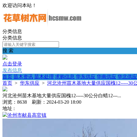
欢迎访问本站！
分类信息
分类信息
搜 索
点击登录
发布信息
首页
苗木资讯
苗木处理
求购信息
华东供应
华南供应
华北供应
首页
>
华东供应
>
河北沧州苗木基地大量供应国槐12-----30公分白
河北沧州苗木基地大量供应国槐12-----30公分白蜡12---...
浏览：8638 刷新：2024-03-20 18:00
地址 :
沧州市献县高官镇