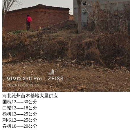
河北沧州苗木基地大量供应
国槐12-----30公分
白蜡12-----18公分
榆树12-----25公分
刺槐12-----25公分
春树10-----20公分