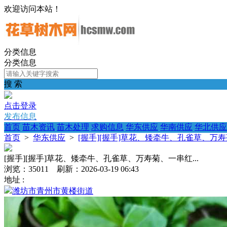
欢迎访问本站！
分类信息
分类信息
搜 索
点击登录
发布信息
首页
苗木资讯
苗木处理
求购信息
华东供应
华南供应
华北供应
首页
>
华东供应
>
[握手][握手]草花、矮牵牛、孔雀草、万寿菊
[握手][握手]草花、矮牵牛、孔雀草、万寿菊、一串红...
浏览：35011 刷新：2026-03-19 06:43
地址 :
潍坊市青州市黄楼街道