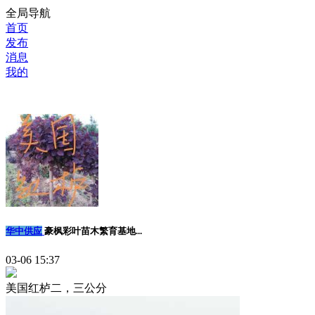
全局导航
首页
发布
消息
我的
华中供应
豪枫彩叶苗木繁育基地...
03-06 15:37
美国红栌二，三公分