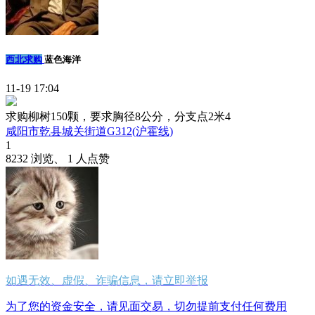
西北求购
蓝色海洋
11-19 17:04
求购柳树150颗，要求胸径8公分，分支点2米4
咸阳市乾县城关街道G312(沪霍线)
1
8232 浏览、 1 人点赞
如遇无效、虚假、诈骗信息，请立即举报
为了您的资金安全，请见面交易，切勿提前支付任何费用