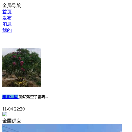
全局导航
首页
发布
消息
我的
华北供应
茴釔落空了邵哖...
11-04 22:20
全国供应