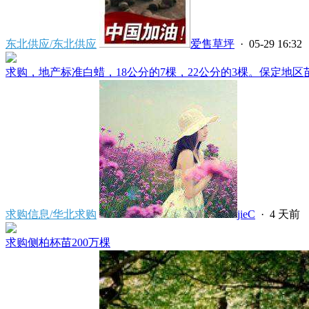
东北供应/东北供应
爱售草坪
· 05-29 16:32
求购，地产标准白蜡，18公分的7棵，22公分的3棵。保定地区苗
求购信息/华北求购
jieC
·
4 天前
求购侧柏杯苗200万棵