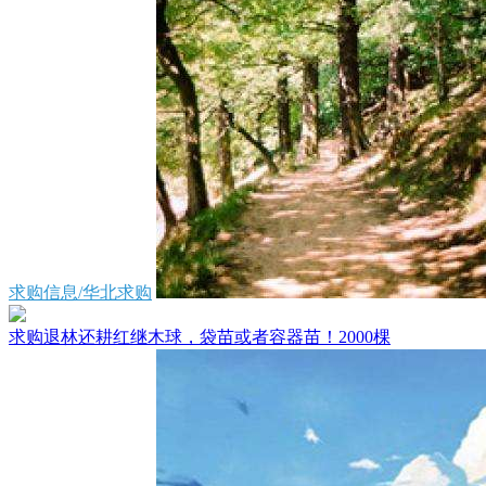
求购信息/华北求购
求购退林还耕红继木球，袋苗或者容器苗！2000棵