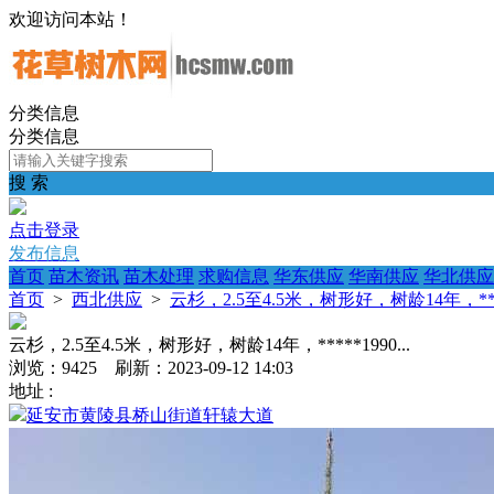
欢迎访问本站！
分类信息
分类信息
搜 索
点击登录
发布信息
首页
苗木资讯
苗木处理
求购信息
华东供应
华南供应
华北供应
首页
>
西北供应
>
云杉，2.5至4.5米，树形好，树龄14年，*****
云杉，2.5至4.5米，树形好，树龄14年，*****1990...
浏览：9425 刷新：2023-09-12 14:03
地址 :
延安市黄陵县桥山街道轩辕大道