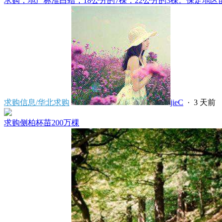
求购，地产标准白蜡，18公分的7棵，22公分的3棵。保定地区苗
求购信息/华北求购
jieC
·
3 天前
求购侧柏杯苗200万棵