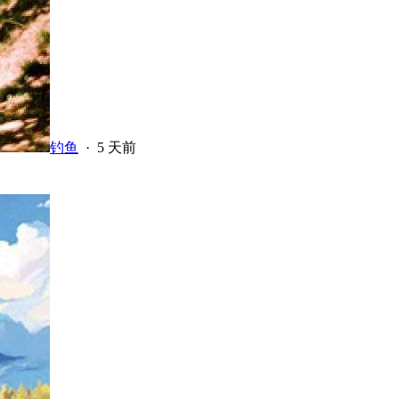
钓鱼
·
5 天前