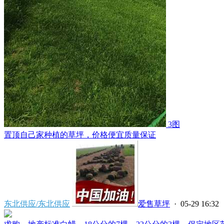
3图
置顶
自己家种植的草坪，价格便宜质量保证
东北供应/东北供应
爱售草坪
· 05-29 16:32