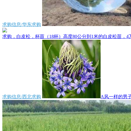
求购信息/华东求购
求购，白皮松，杯苗（18杯）高度80公分到1米的白皮松苗，4万
求购信息/西北求购
A风一样的男