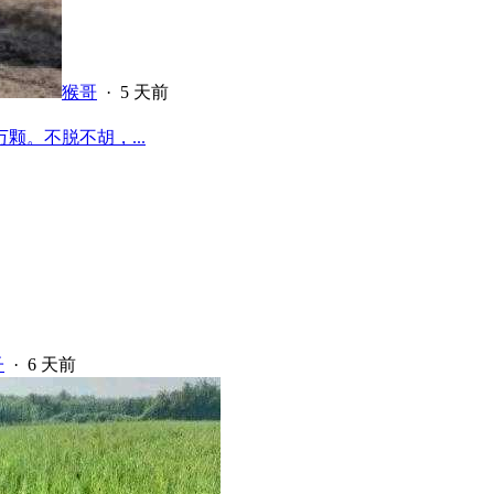
猴哥
·
5 天前
颗。不脱不胡，...
子
·
6 天前