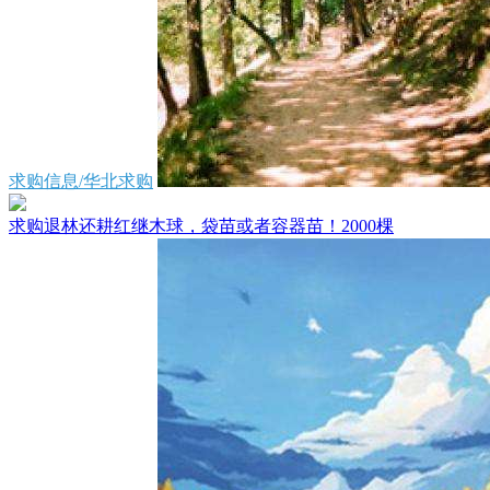
求购信息/华北求购
求购退林还耕红继木球，袋苗或者容器苗！2000棵