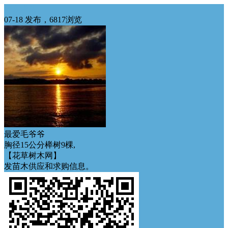
华东求购
07-18 发布，6817浏览
最爱毛爷爷
胸径15公分榉树9棵,
【花草树木网】
发苗木供应和求购信息。