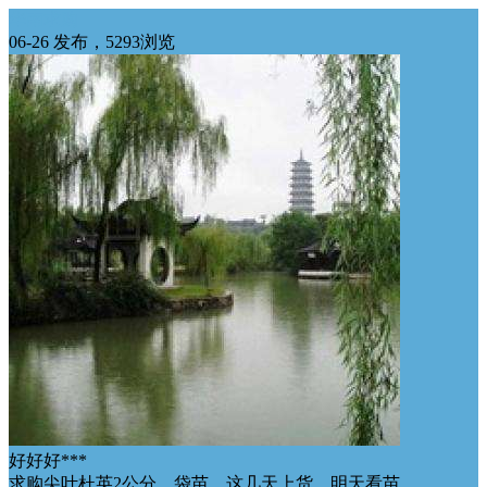
华南求购
06-26 发布，5293浏览
好好好***
求购尖叶杜英2公分，袋苗，这几天上货，明天看苗，