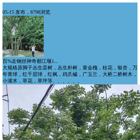
西南供应
05-15 发布，8798浏览
百%走钢丝神奇都江堰1...
大规格原脚子丛生栾树，丛生朴树，黄金槐，桂花，银杏，万
年青球，红千层球，红枫，鸡爪槭，广玉兰，大桥二桥树木，
小灌木，草花，草坪等、、、、、、