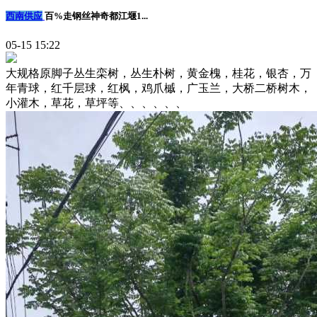
西南供应
百%走钢丝神奇都江堰1...
05-15 15:22
大规格原脚子丛生栾树，丛生朴树，黄金槐，桂花，银杏，万
年青球，红千层球，红枫，鸡爪槭，广玉兰，大桥二桥树木，
小灌木，草花，草坪等、、、、、、