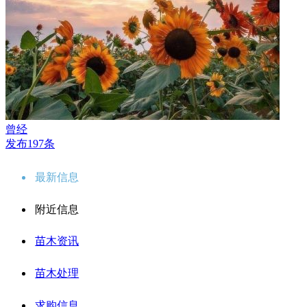
曾经
发布197条
最新信息
附近信息
苗木资讯
苗木处理
求购信息