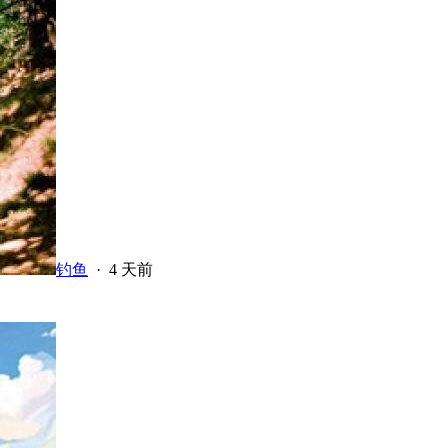
钓鱼
·
4 天前