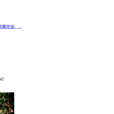
圃货源。...
42