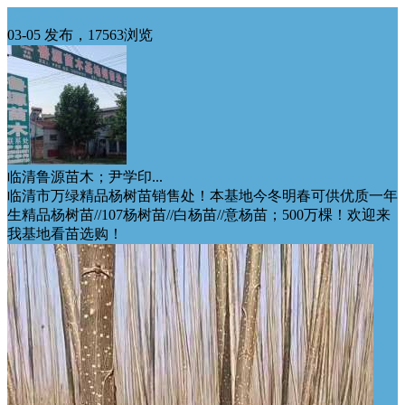
华南供应
03-05 发布，17563浏览
临清鲁源苗木；尹学印...
临清市万绿精品杨树苗销售处！本基地今冬明春可供优质一年
生精品杨树苗//107杨树苗//白杨苗//意杨苗；500万棵！欢迎来
我基地看苗选购！