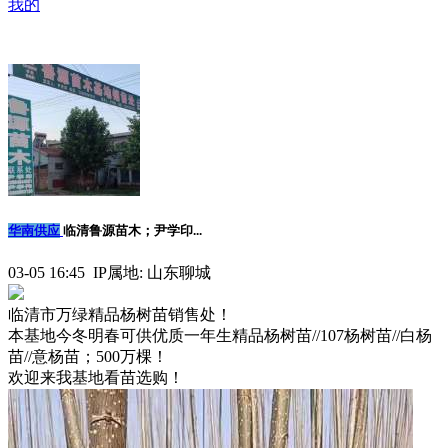
我的
华南供应
临清鲁源苗木；尹学印...
03-05 16:45 IP属地: 山东聊城
临清市万绿精品杨树苗销售处！
本基地今冬明春可供优质一年生精品杨树苗//107杨树苗//白杨
苗//意杨苗；500万棵！
欢迎来我基地看苗选购！