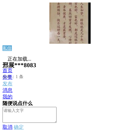
私信
正在加载...
邢展***8083
首页
发布：1 条
分类
发布
消息
我的
随便说点什么
取消
确定