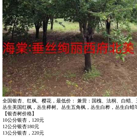
全国银杏、红枫、樱花，最低价： 兼营：国槐、法桐、白蜡、
丛生美国红枫，丛生榉树。丛生五角枫，丛生白桦，丛生白蜡
【银杏树价格】
10公分银杏，120元
12公分银杏180元
13公分银杏，220元