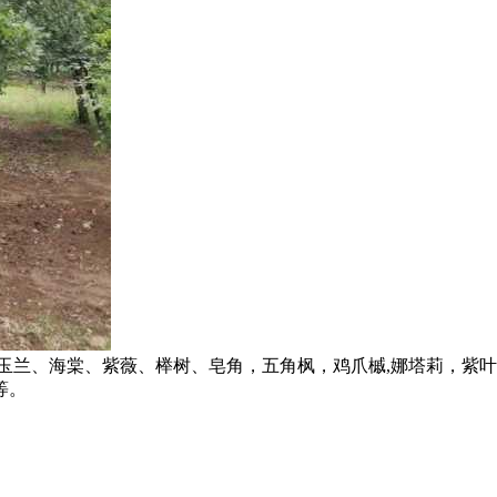
玉兰、海棠、紫薇、榉树、皂角，五角枫，鸡爪槭,娜塔莉，紫
等。