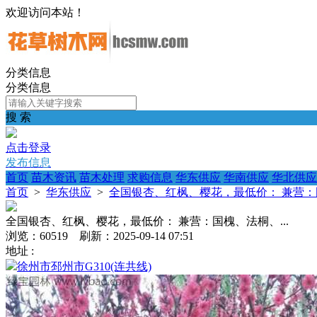
欢迎访问本站！
分类信息
分类信息
搜 索
点击登录
发布信息
首页
苗木资讯
苗木处理
求购信息
华东供应
华南供应
华北供应
首页
>
华东供应
>
全国银杏、红枫、樱花，最低价： 兼营：国
全国银杏、红枫、樱花，最低价： 兼营：国槐、法桐、...
浏览：60519 刷新：2025-09-14 07:51
地址 :
徐州市邳州市G310(连共线)