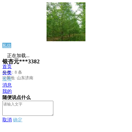
私信
正在加载...
银杏元***3382
首页
发布：8 条
分类
IP属地: 山东济南
发布
消息
我的
随便说点什么
取消
确定