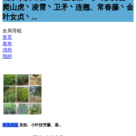
爬山虎丶凌霄丶卫矛丶连翘、常春藤丶金
叶女贞丶...
全局导航
首页
发布
消息
我的
华东供应
龙柏、小叶扶芳藤、基...