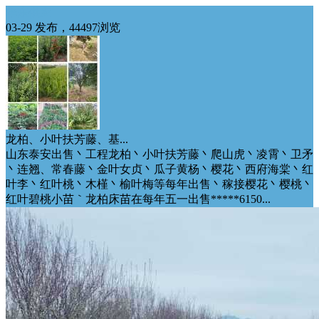
华东供应
03-29 发布，44497浏览
龙柏、小叶扶芳藤、基...
山东泰安出售丶工程龙柏丶小叶扶芳藤丶爬山虎丶凌霄丶卫矛
丶连翘、常春藤丶金叶女贞丶瓜子黄杨丶樱花丶西府海棠丶红
叶李丶红叶桃丶木槿丶榆叶梅等每年出售丶稼接樱花丶樱桃丶
红叶碧桃小苗｀龙柏床苗在每年五一出售*****6150...