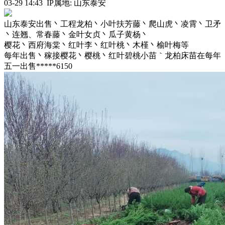
03-29 14:43 IP属地: 山东泰安
山东泰安出售丶工程龙柏丶小叶扶芳藤丶爬山虎丶凌霄丶卫矛
丶连翘、常春藤丶金叶女贞丶瓜子黄杨丶
樱花丶西府海棠丶红叶李丶红叶桃丶木槿丶榆叶梅等
每年出售丶稼接樱花丶樱桃丶红叶碧桃小苗｀龙柏床苗在每年
五一出售*****6150