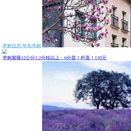
求购信息/华东求购
求购紫薇12公分1.2分枝以上，6分苗！杆直！130元