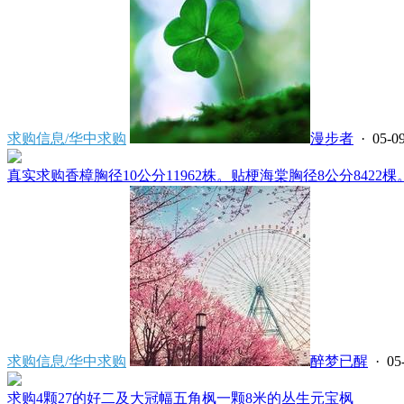
求购信息/华中求购
漫步者
· 05-09
真实求购香樟胸径10公分11962株。贴梗海棠胸径8公分8422棵。
求购信息/华中求购
醉梦已醒
· 05
求购4颗27的好二及大冠幅五角枫一颗8米的丛生元宝枫