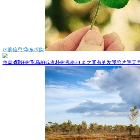
求购信息/华东求购
急需8颗好树形乌桕或者朴树规格30-45之间有的发我照片明天号