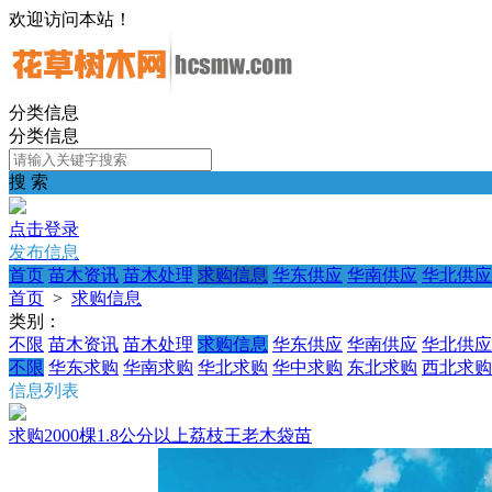
欢迎访问本站！
分类信息
分类信息
搜 索
点击登录
发布信息
首页
苗木资讯
苗木处理
求购信息
华东供应
华南供应
华北供应
首页
>
求购信息
类别：
不限
苗木资讯
苗木处理
求购信息
华东供应
华南供应
华北供应
不限
华东求购
华南求购
华北求购
华中求购
东北求购
西北求购
信息列表
求购2000棵1.8公分以上荔枝王老木袋苗