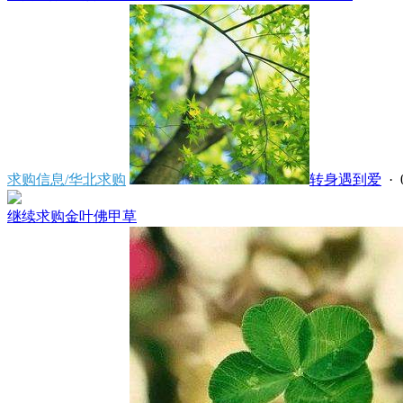
求购信息/华北求购
转身遇到爱
· 
继续求购金叶佛甲草