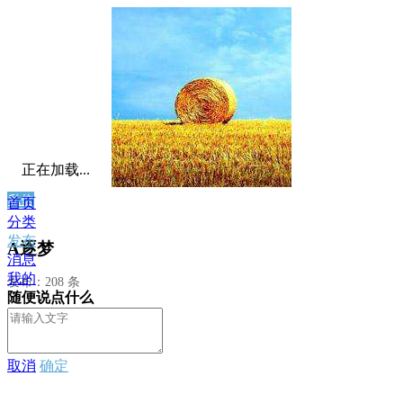
正在加载...
私信
首页
分类
发布
A逐梦
消息
我的
发布：208 条
随便说点什么
取消
确定