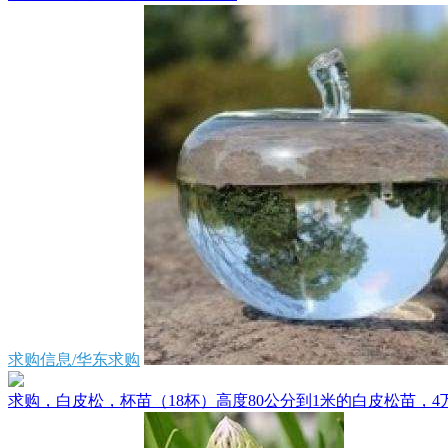
求购信息/华东求购
求购，白皮松，杯苗（18杯）高度80公分到1米的白皮松苗，4万