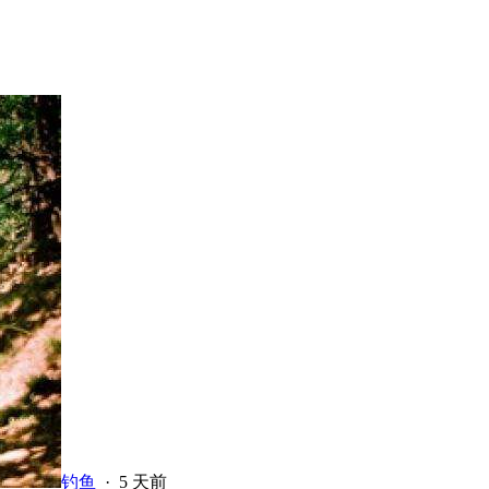
钓鱼
·
5 天前