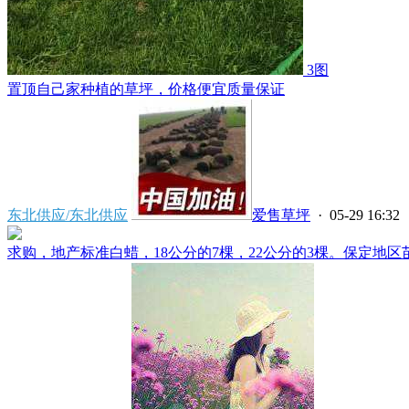
3图
置顶
自己家种植的草坪，价格便宜质量保证
东北供应/东北供应
爱售草坪
· 05-29 16:32
求购，地产标准白蜡，18公分的7棵，22公分的3棵。保定地区苗