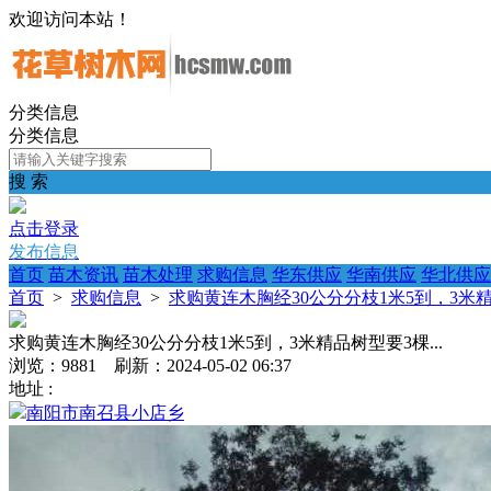
欢迎访问本站！
分类信息
分类信息
搜 索
点击登录
发布信息
首页
苗木资讯
苗木处理
求购信息
华东供应
华南供应
华北供应
首页
>
求购信息
>
求购黄连木胸经30公分分枝1米5到，3米精品
求购黄连木胸经30公分分枝1米5到，3米精品树型要3棵...
浏览：9881 刷新：2024-05-02 06:37
地址 :
南阳市南召县小店乡