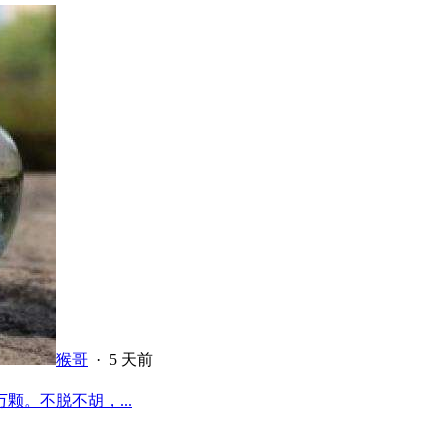
猴哥
·
5 天前
颗。不脱不胡，...