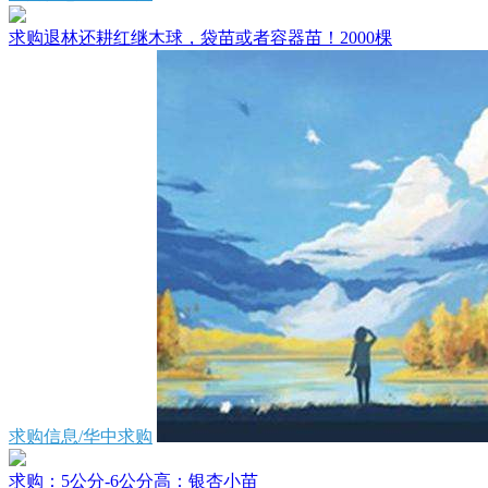
求购退林还耕红继木球，袋苗或者容器苗！2000棵
求购信息/华中求购
求购：5公分-6公分高：银杏小苗