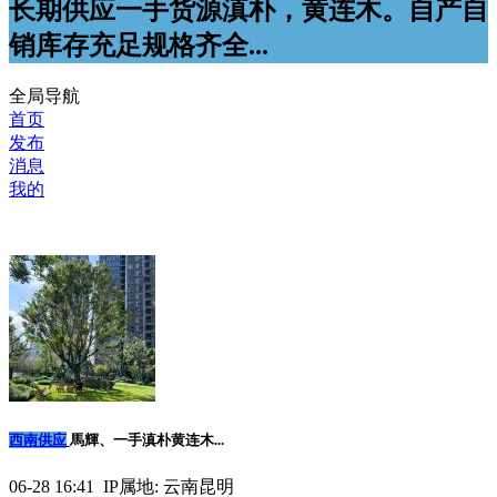
长期供应一手货源滇朴，黄连木。自产自
销库存充足规格齐全...
全局导航
首页
发布
消息
我的
西南供应
馬輝、一手滇朴黄连木...
06-28 16:41 IP属地: 云南昆明