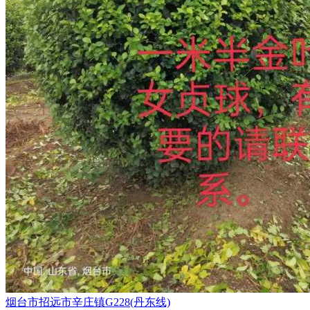
烟台市招远市辛庄镇G228(丹东线)