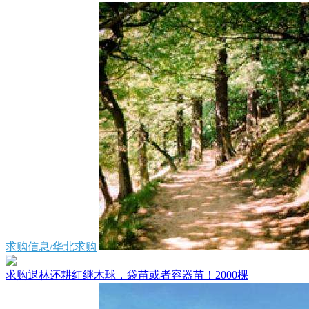
求购信息/华北求购
求购退林还耕红继木球，袋苗或者容器苗！2000棵