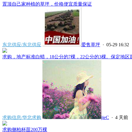
置顶
自己家种植的草坪，价格便宜质量保证
东北供应/东北供应
爱售草坪
· 05-29 16:32
求购，地产标准白蜡，18公分的7棵，22公分的3棵。保定地区苗
求购信息/华北求购
jieC
·
4 天前
求购侧柏杯苗200万棵