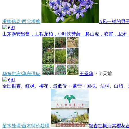
求购信息/西北求购
A风一样的男
6图
山东泰安出售，工程龙柏，小叶扶芳藤，爬山虎，凌霄，卫矛，连
华东供应/华东供应
王圣华
·
7 天前
6图
全国银杏、红枫、樱花，最低价： 兼营：国槐、法桐、白蜡、玉
苗木处理/苗木特价处理
银杏红枫海棠樱花合欢