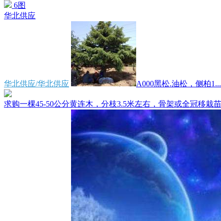
6图
华北供应
华北供应/华北供应
A000黑松.油松，侧柏1...
求购一棵45-50公分黄连木，分枝3.5米左右，骨架或全冠移栽苗.