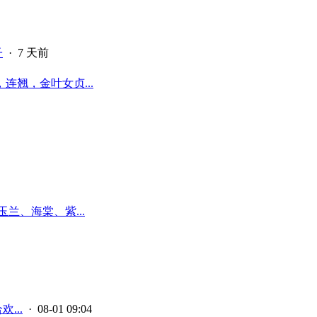
子
·
7 天前
翘，金叶女贞...
兰、海棠、紫...
...
· 08-01 09:04