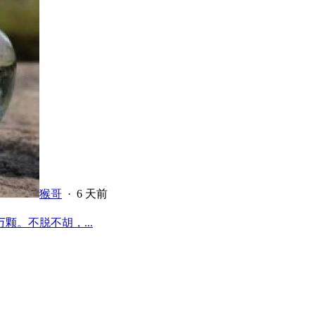
猴哥
·
6 天前
颗。不脱不胡，...