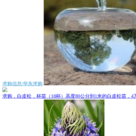
求购信息/华东求购
求购，白皮松，杯苗（18杯）高度80公分到1米的白皮松苗，4万