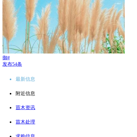
御#
发布54条
最新信息
附近信息
苗木资讯
苗木处理
求购信息