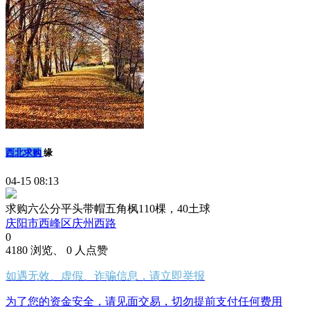
西北求购
缘
04-15 08:13
求购六公分平头带帽五角枫110棵，40土球
庆阳市西峰区庆州西路
0
4180 浏览、 0 人点赞
如遇无效、虚假、诈骗信息，请立即举报
为了您的资金安全，请见面交易，切勿提前支付任何费用