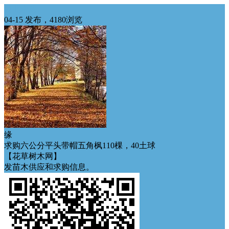
西北求购
04-15 发布，4180浏览
缘
求购六公分平头带帽五角枫110棵，40土球
【花草树木网】
发苗木供应和求购信息。