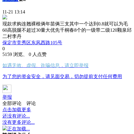
11-21 13:14
现款求购连翘裸根俩年苗俩三支其中一个达到0.8就可以为毛
60高脱腿不超过30量大优先千桐春8个的一级带二级120颗泉邱
二村李丹
保定市竞秀区东风西路105号
0
5159 浏览、 0 人点赞
如遇无效、虚假、诈骗信息，请立即举报
为了您的资金安全，请见面交易，切勿提前支付任何费用
举报
全部评论
评论
点击加载更多
还没有评论...
没有更多评论...
正在加载...