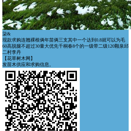
柒&
现款求购连翘裸根俩年苗俩三支其中一个达到0.8就可以为毛
60高脱腿不超过30量大优先千桐春8个的一级带二级120颗泉邱
二村李丹
【花草树木网】
发苗木供应和求购信息。