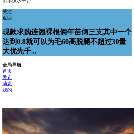
苗木供求平台
关注
返回
现款求购连翘裸根俩年苗俩三支其中一个
达到0.8就可以为毛60高脱腿不超过30量
大优先千...
全局导航
首页
发布
消息
我的