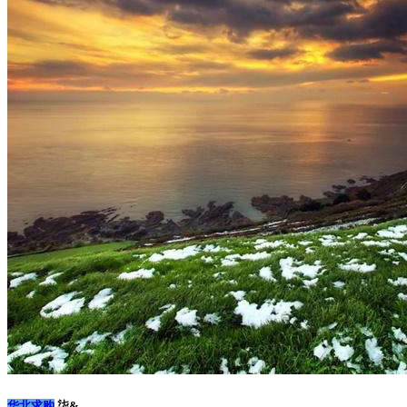
华北求购
柒&