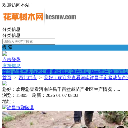
欢迎访问本站！
分类信息
分类信息
搜 索
点击登录
发布信息
首页
苗木资讯
苗木处理
求购信息
华东供应
华南供应
华北供应
首页
>
西北供应
>
您好：欢迎您查看河南许昌千亩盆栽苗产业
您好：欢迎您查看河南许昌千亩盆栽苗产业区生产情况，...
浏览：15805 刷新：2026-01-07 08:03
地址 :
许昌市鄢陵县