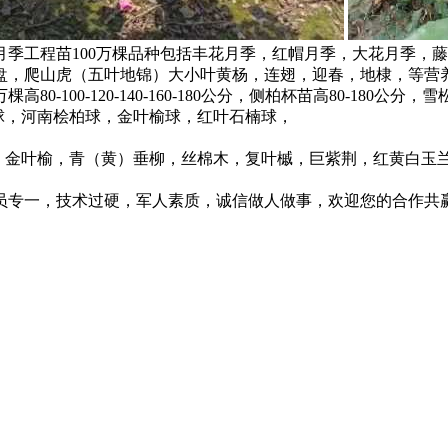
季工程苗100万棵品种包括丰花月季，红帽月季，大花月季，藤
盘，爬山虎（五叶地锦）大小叶黄杨，连翅，迎春，地棣，等营
0-120-140-160-180公分，侧柏杯苗高80-180公分，雪松1
茅球，河南桧柏球，金叶榆球，红叶石楠球，
槐，金叶榆，青（黄）垂柳，丝棉木，复叶槭，巨紫荆，红黄白
技术过硬，军人素质，诚信做人做事，欢迎您的合作共赢，*****38