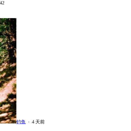
42
钓鱼
·
4 天前