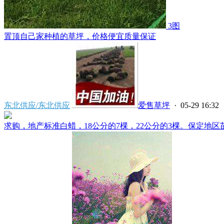
3图
置顶
自己家种植的草坪，价格便宜质量保证
东北供应/东北供应
爱售草坪
· 05-29 16:32
求购，地产标准白蜡，18公分的7棵，22公分的3棵。保定地区苗