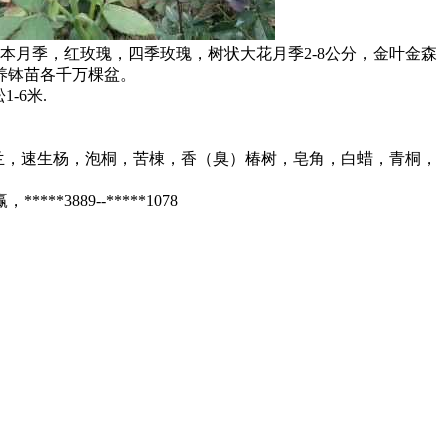
本月季，红玫瑰，四季玫瑰，树状大花月季2-8公分，金叶金森
养钵苗各千万棵盆。
-6米.
玉兰，速生杨，泡桐，苦棟，香（臭）椿树，皂角，白蜡，青桐，
89--*****1078