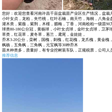
您好：欢迎您查看河南许昌千亩盆栽苗产业区生产情况，盆栽月
小叶女贞，龙柏，夹竹桃，红叶石楠，南天竹，海桐，八角金
灌木类，紫薇，紫荆，木槿，腊梅，丁香，河南桧柏一级苗90万棵高80-10
球类80-180公分冠，黄杨球，小叶女贞球，金叶女贞球，卫
草类，红花草，麦冬草，葱兰，鸢尾，金娃娃，
乔木3-20公分，栾树，国槐，刺槐，红花槐，龙爪槐，黄金
枫杨，五角枫，三角枫，元宝枫等30种乔木
苗木种类多，质量好，有专业挖树装车队，正规税票，公司人员专一，
推荐信息