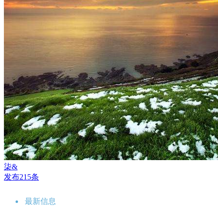
柒&
发布215条
最新信息