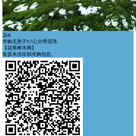
柒&
求购无患子9.5公分带泥球,
【花草树木网】
发苗木供应和求购信息。