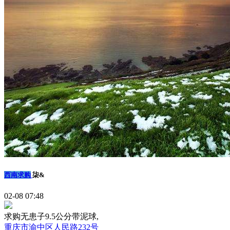
西南求购
柒&
02-08 07:48
求购无患子9.5公分带泥球,
重庆市渝中区人民路232号