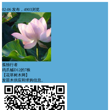
华东求购
02-06 发布，4903浏览
孤独行者
鸡爪槭D12的7株
【花草树木网】
发苗木供应和求购信息。