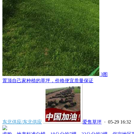
3图
置顶
自己家种植的草坪，价格便宜质量保证
东北供应/东北供应
爱售草坪
· 05-29 16:32