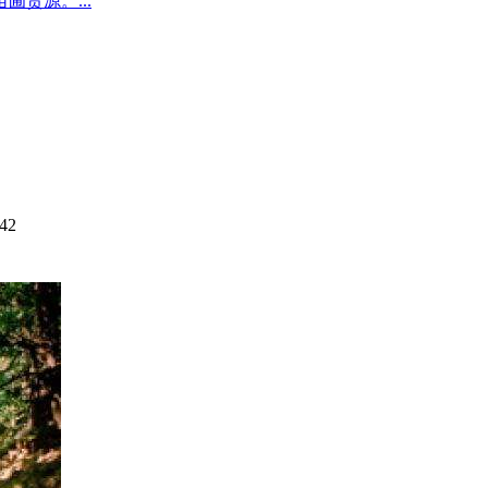
圃货源。...
42