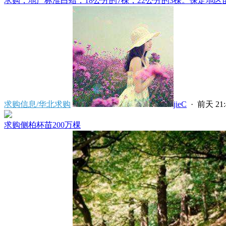
求购，地产标准白蜡，18公分的7棵，22公分的3棵。保定地区苗
求购信息/华北求购
jieC
·
前天 21:
求购侧柏杯苗200万棵