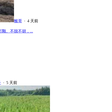
猴哥
·
4 天前
颗。不脱不胡，...
子
·
5 天前