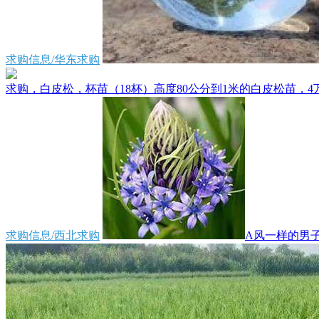
求购信息/华东求购
求购，白皮松，杯苗（18杯）高度80公分到1米的白皮松苗，4万
求购信息/西北求购
A风一样的男