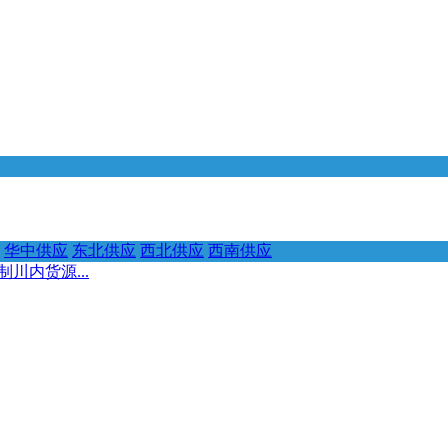
华中供应
东北供应
西北供应
西南供应
川内货源...