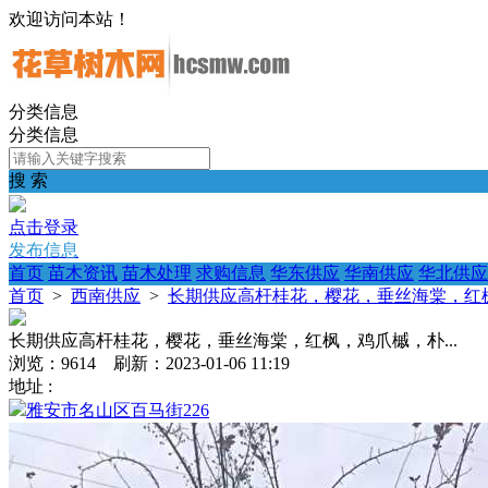
欢迎访问本站！
分类信息
分类信息
搜 索
点击登录
发布信息
首页
苗木资讯
苗木处理
求购信息
华东供应
华南供应
华北供应
首页
>
西南供应
>
长期供应高杆桂花，樱花，垂丝海棠，红枫
长期供应高杆桂花，樱花，垂丝海棠，红枫，鸡爪槭，朴...
浏览：9614 刷新：2023-01-06 11:19
地址 :
雅安市名山区百马街226