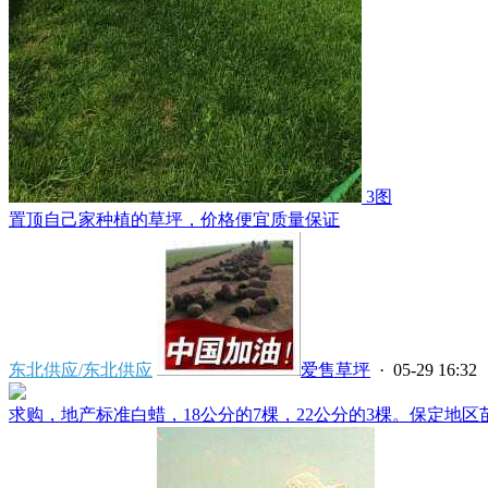
3图
置顶
自己家种植的草坪，价格便宜质量保证
东北供应/东北供应
爱售草坪
· 05-29 16:32
求购，地产标准白蜡，18公分的7棵，22公分的3棵。保定地区苗