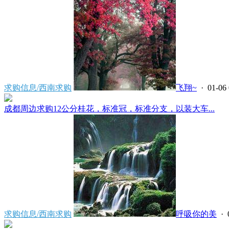
求购信息/西南求购
飞翔~
· 01-06 
成都周边求购12公分桂花，标准冠，标准分支，以装大车...
求购信息/西南求购
呼吸你的美
· 