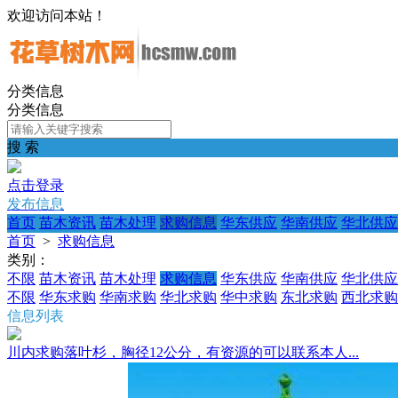
欢迎访问本站！
分类信息
分类信息
搜 索
点击登录
发布信息
首页
苗木资讯
苗木处理
求购信息
华东供应
华南供应
华北供应
首页
>
求购信息
类别：
不限
苗木资讯
苗木处理
求购信息
华东供应
华南供应
华北供应
不限
华东求购
华南求购
华北求购
华中求购
东北求购
西北求购
信息列表
川内求购落叶杉，胸径12公分，有资源的可以联系本人...