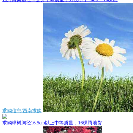
求购信息/西南求购
求购榉树胸径16.5cm以上中等质量，16棵腾地货