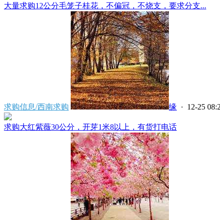
大量求购12公分毛笼子桂花，不偏冠，不烧支，要求分支...
求购信息/西南求购
缘
· 12-25 08:
求购大红紫薇30公分，开芽1米8以上，有货打电话