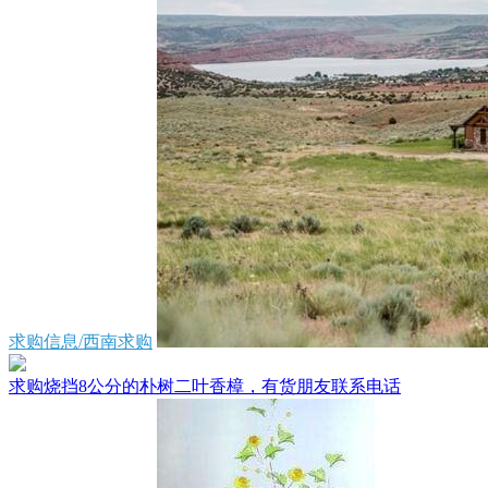
求购信息/西南求购
求购烧挡8公分的朴树二叶香樟，有货朋友联系电话