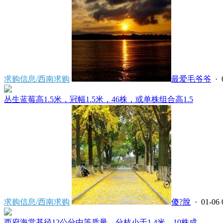
求购信息/西南求购
最爱毛爷爷
· 
丛生蓝莓高1.5米，冠幅1.5米，46株，或单株组合高1.5
求购信息/西南求购
傻?脫
· 01-06 
西府海棠基径12公分中等质量，分枝小于1.4米，10株成