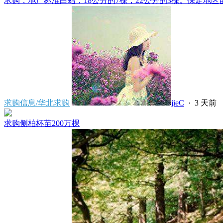
求购，地产标准白蜡，18公分的7棵，22公分的3棵。保定地区苗
求购信息/华北求购
jieC
·
3 天前
求购侧柏杯苗200万棵