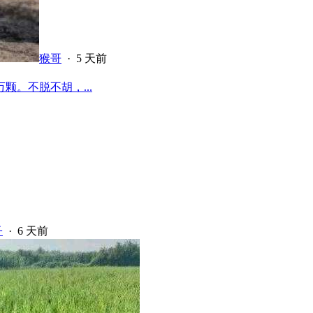
猴哥
·
5 天前
颗。不脱不胡，...
子
·
6 天前