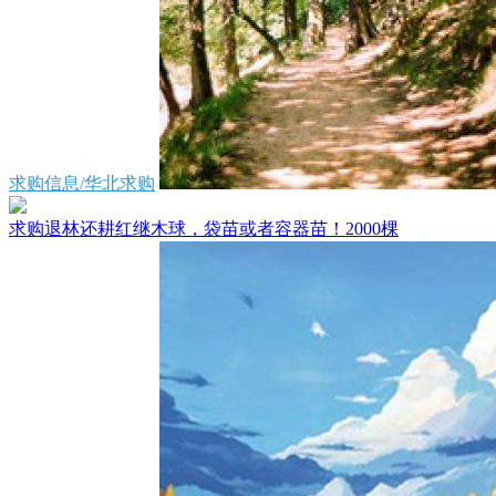
求购信息/华北求购
求购退林还耕红继木球，袋苗或者容器苗！2000棵