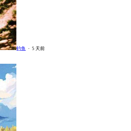
钓鱼
·
5 天前