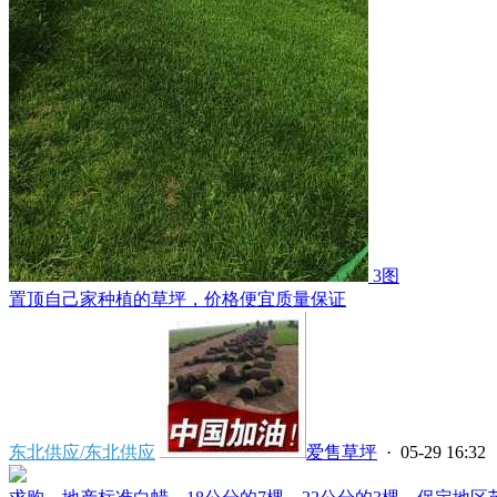
3图
置顶
自己家种植的草坪，价格便宜质量保证
东北供应/东北供应
爱售草坪
· 05-29 16:32