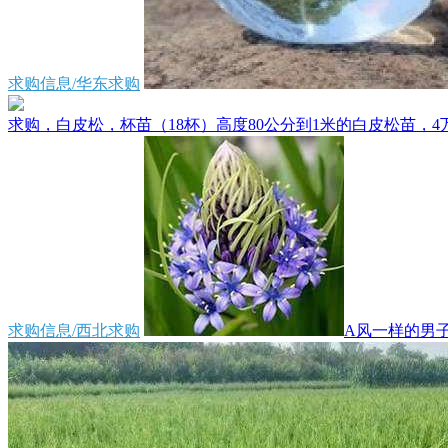
求购信息/华东求购
求购，白皮松，杯苗（18杯）高度80公分到1米的白皮松苗，4万
求购信息/西北求购
A风一样的男