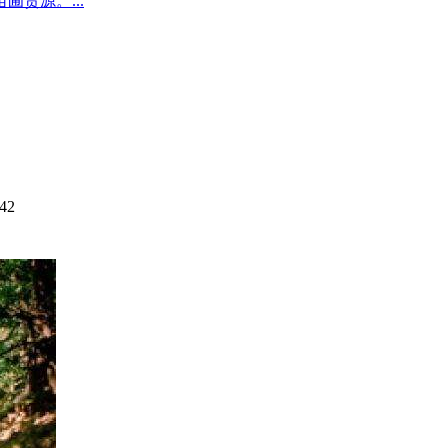
圃货源。...
42