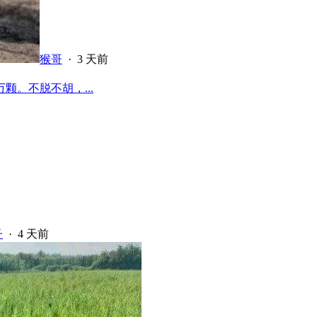
猴哥
·
3 天前
颗。不脱不胡，...
子
·
4 天前