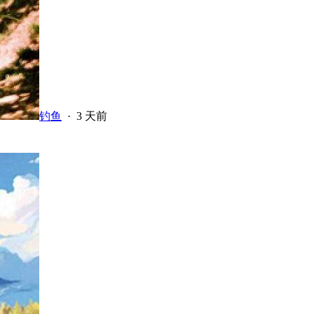
钓鱼
·
3 天前