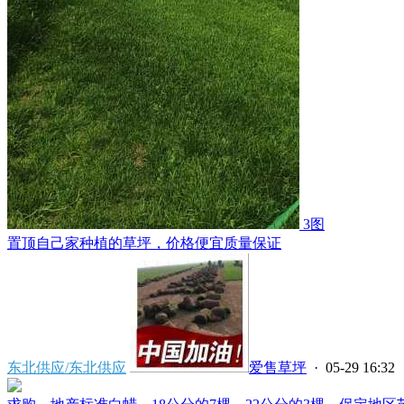
3图
置顶
自己家种植的草坪，价格便宜质量保证
东北供应/东北供应
爱售草坪
· 05-29 16:32