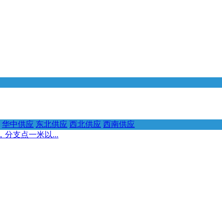
华中供应
东北供应
西北供应
西南供应
分支点一米以...