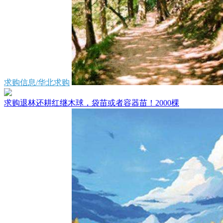
求购信息/华北求购
求购退林还耕红继木球，袋苗或者容器苗！2000棵