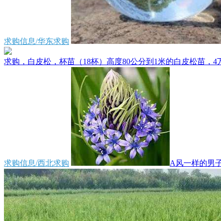
求购信息/华东求购
求购，白皮松，杯苗（18杯）高度80公分到1米的白皮松苗，4万
求购信息/西北求购
A风一样的男