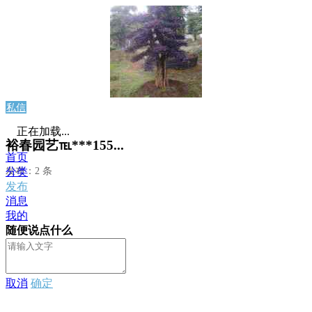
私信
正在加载...
裕春园艺℡***155...
首页
发布：2 条
分类
发布
消息
我的
随便说点什么
取消
确定