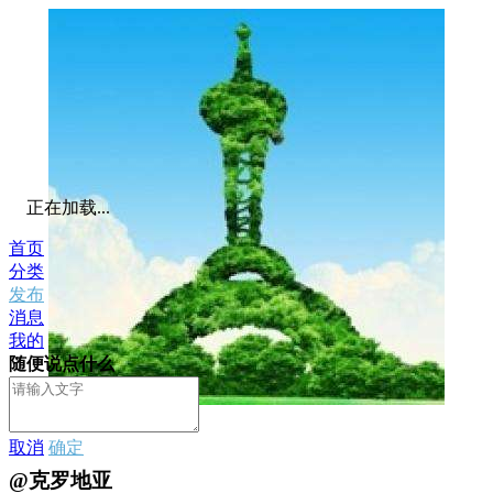
正在加载...
首页
分类
发布
消息
我的
随便说点什么
私信
取消
确定
@克罗地亚