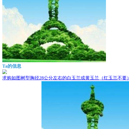
Ta的信息
求购如图树型胸径28公分左右的白玉兰或黄玉兰（红玉兰不要）,.