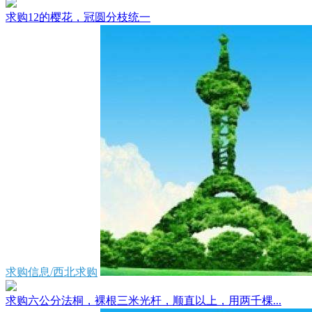
求购12的樱花，冠圆分枝统一
求购信息/西北求购
求购六公分法桐，裸根三米光杆，顺直以上，用两千棵...