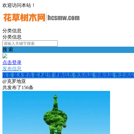
欢迎访问本站！
分类信息
分类信息
搜 索
点击登录
发布信息
首页
苗木资讯
苗木处理
求购信息
华东供应
华南供应
华北供应
@克罗地亚
共发布了
156
条