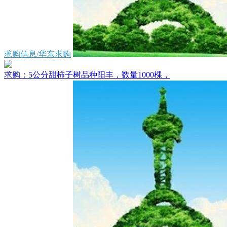
求购信息/华东求购
求购：5公分甜柿子树品种阳丰，数量1000棵，