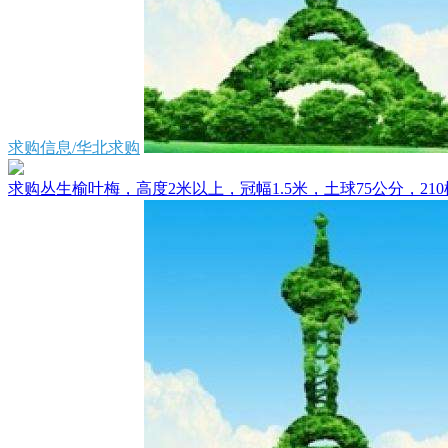
求购信息/华北求购
求购丛生榆叶梅，高度2米以上，冠幅1.5米，土球75公分，210棵