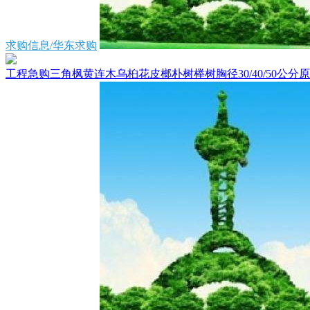
求购信息/华东求购
工程急购三角枫黄连木乌桕花皮榔朴树榉树胸径30/40/50公分原生