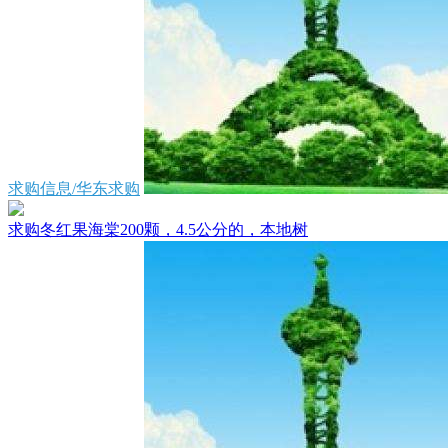
求购信息/华东求购
求购冬红果海棠200颗，4.5公分的，本地树