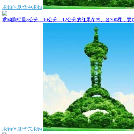
求购信息/华中求购
求购胸径量8公分，10公分，12公分的红果冬青、各300棵，要求8
求购信息/华东求购