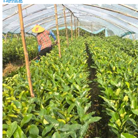
Ta的信息