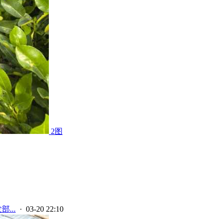
2图
...
· 03-20 22:10