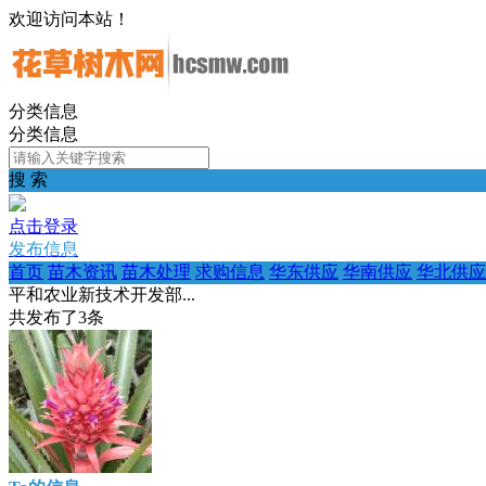
欢迎访问本站！
分类信息
分类信息
搜 索
点击登录
发布信息
首页
苗木资讯
苗木处理
求购信息
华东供应
华南供应
华北供应
平和农业新技术开发部...
共发布了
3
条