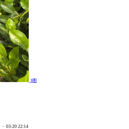
3图
· 03-20 22:14