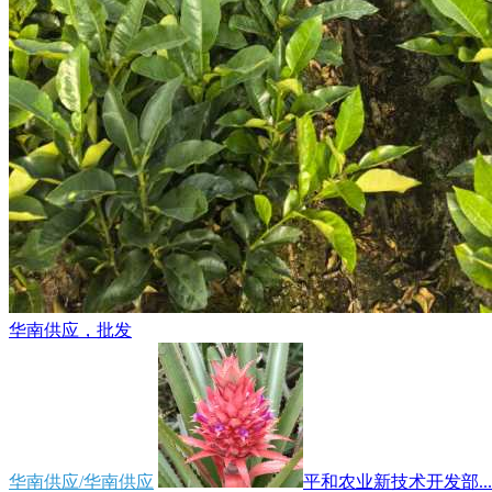
华南供应，批发
华南供应/华南供应
平和农业新技术开发部...