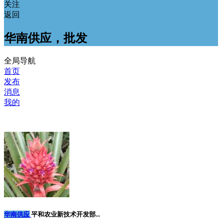
关注
返回
华南供应，批发
全局导航
首页
发布
消息
我的
华南供应
平和农业新技术开发部...