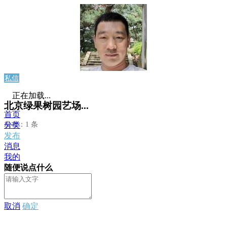
私信
正在加载...
北京绿果树园艺场...
首页
发布：1 条
分类
发布
消息
我的
随便说点什么
取消
确定