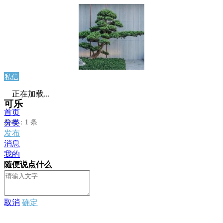
私信
正在加载...
可乐
首页
发布：1 条
分类
发布
消息
我的
随便说点什么
取消
确定