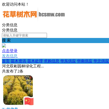
欢迎访问本站！
分类信息
分类信息
搜 索
点击登录
发布信息
首页
苗木资讯
苗木处理
求购信息
华东供应
华南供应
华北供应
河北双彬园林绿化工程...
共发布了
2
条