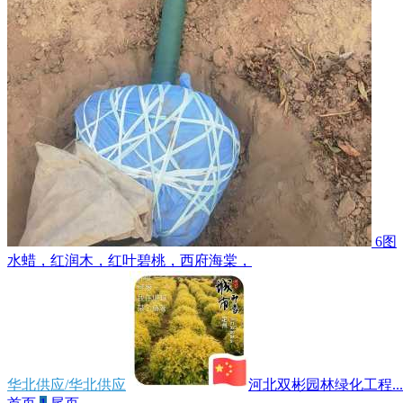
6图
水蜡，红润木，红叶碧桃，西府海棠，
华北供应/华北供应
河北双彬园林绿化工程...