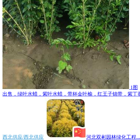
1图
出售，绿叶水蜡，紫叶水蜡，带杯金叶榆，红王子锦带，紫丁香，
西北供应/西北供应
河北双彬园林绿化工程...