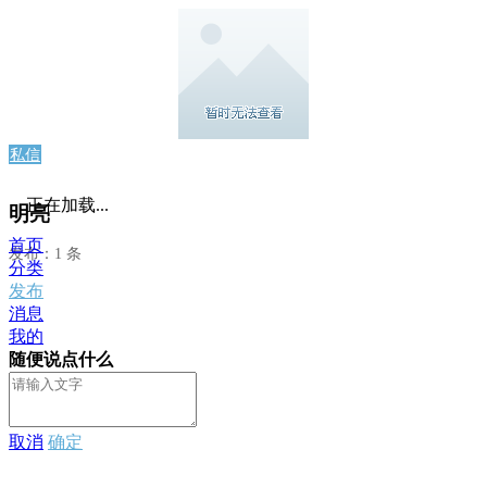
私信
正在加载...
明亮
首页
发布：1 条
分类
发布
消息
我的
随便说点什么
取消
确定