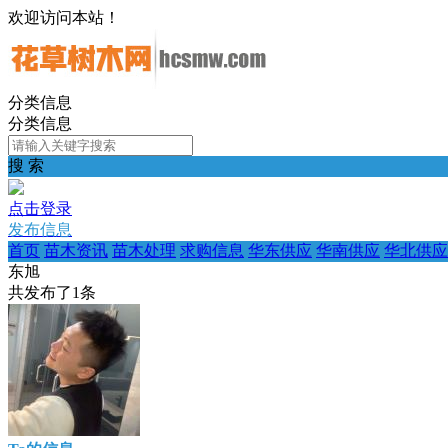
欢迎访问本站！
分类信息
分类信息
搜 索
点击登录
发布信息
首页
苗木资讯
苗木处理
求购信息
华东供应
华南供应
华北供应
东旭
共发布了
1
条