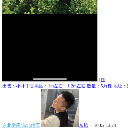
1图
出售：小叶丁香高度：1m左右，1.2m左右 数量：5万株 地址：黑
东北供应/东北供应
东旭
· 10-02 13:24