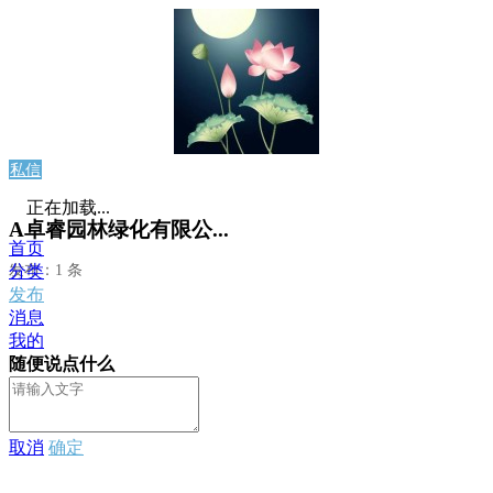
私信
正在加载...
A卓睿园林绿化有限公...
首页
发布：1 条
分类
发布
消息
我的
随便说点什么
取消
确定